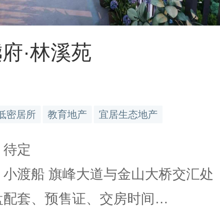
府·林溪苑
低密居所
教育地产
宜居生态地产
 待定
: 小渡船 旗峰大道与金山大桥交汇处
楼盘配套、预售证、交房时间…